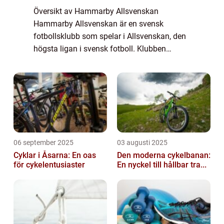
Översikt av Hammarby Allsvenskan
Hammarby Allsvenskan är en svensk
fotbollsklubb som spelar i Allsvenskan, den
högsta ligan i svensk fotboll. Klubben
grundades år 1915 och är baserad i
Stockholm, med sina hemmamatcher som
spelas på Tele2 Arena. Hamma...
06 september 2025
03 augusti 2025
Cyklar i Åsarna: En oas
Den moderna cykelbanan:
för cykelentusiaster
En nyckel till hållbar tra...