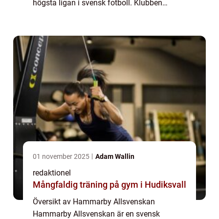
högsta ligan i svensk fotboll. Klubben
grundades år 1915 och är baserad i
Stockholm, med sina hemmamatcher som
spelas på Tele2 Arena. Hamma...
01 november 2025
Adam Wallin
redaktionel
Mångfaldig träning på gym i Hudiksvall
Översikt av Hammarby Allsvenskan
Hammarby Allsvenskan är en svensk