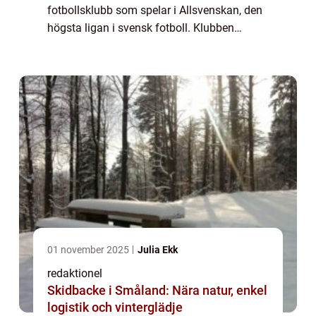
fotbollsklubb som spelar i Allsvenskan, den
högsta ligan i svensk fotboll. Klubben
grundades år 1915 och är baserad i
Stockholm, med sina hemmamatcher som
spelas på Tele2 Arena. Hamma...
01 november 2025
Julia Ekk
redaktionel
Skidbacke i Småland: Nära natur, enkel
logistik och vinterglädje