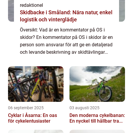
redaktionel
Skidbacke i Småland: Nära natur, enkel
logistik och vinterglädje
Översikt: Vad är en kommentator på OS i
skidor? En kommentator på OS i skidor är en
person som ansvarar för att ge en detaljerad
och levande beskrivning av skidtävlingar
under de olympiska spelen. Deras uppgift är
att informera tittarna om händelsern...
06 september 2025
03 augusti 2025
Cyklar i Åsarna: En oas
Den moderna cykelbanan:
för cykelentusiaster
En nyckel till hållbar tra...