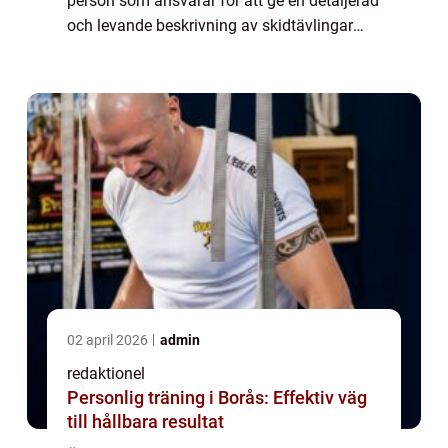
person som ansvarar för att ge en detaljerad
och levande beskrivning av skidtävlingar
under de olympiska spelen. Deras uppgift är
att informera tittarna om händelsern...
02 april 2026
admin
redaktionel
Personlig träning i Borås: Effektiv väg
till hållbara resultat