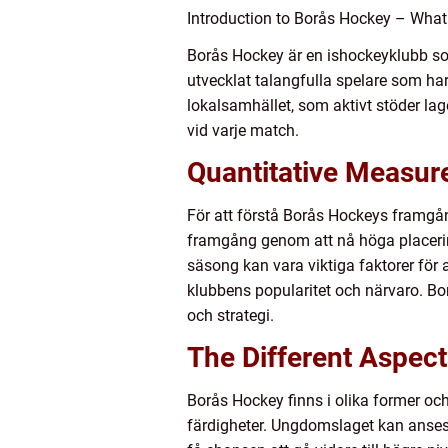
Introduction to Borås Hockey – What I
Borås Hockey är en ishockeyklubb som 
utvecklat talangfulla spelare som har
lokalsamhället, som aktivt stöder l
vid varje match.
Quantitative Measur
För att förstå Borås Hockeys framgån
framgång genom att nå höga placering
säsong kan vara viktiga faktorer för 
klubbens popularitet och närvaro. B
och strategi.
The Different Aspec
Borås Hockey finns i olika former oc
färdigheter. Ungdomslaget kan anses v