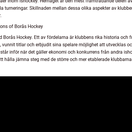
nivåer inom ishockey. Herrlaget är den mest framträdande delen 
lla turneringar. Skillnaden mellan dessa olika aspekter av klub
.
 Cons of Borås Hockey
d Borås Hockey. Ett av fördelarna är klubbens rika historia oc
vunnit titlar och erbjudit sina spelare möjlighet att utvecklas o
år inför när det gäller ekonomi och konkurrens från andra isho
t hålla jämna steg med de större och mer etablerade klubbarn