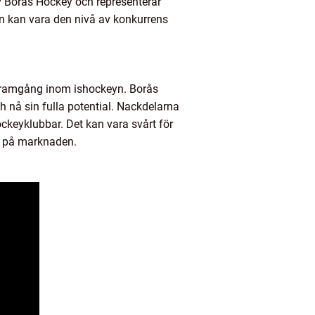
av Borås Hockey och representerar
ben kan vara den nivå av konkurrens
h framgång inom ishockeyn. Borås
ch nå sin fulla potential. Nackdelarna
ckeyklubbar. Det kan vara svårt för
a på marknaden.