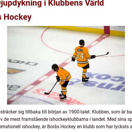
jupdykning i Klubbens Värld
ås Hockey
träcker sig tillbaka till början av 1900-talet. Klubben, som är b
n av de mest framstående ishockeyklubbarna i landet. Med sina 
ernationell ishockey, är Borås Hockey en klubb som har lyckats sk