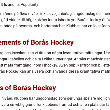
t Is and Its Popularity
finns på flera nivåer, inklusive juniorlag, ungdomslag och herr
 gått vidare till högre nivåer inom ishockeyn. Borås Hockey är 
aget både på hemma- och bortamatcher. Klubben har en lojal fan
ements of Borås Hockey
g och inverkan kan vi titta på några kvantitativa mätningar. Un
ar i tabellen och delta i olika turneringar. Antalet matchvinst
att mäta framgång inom ishockey. Även publiksiffror och biljettf
orås Hockey kan analysera och använda dessa kvantitativa mätni
ts of Borås Hockey
h nivåer. Klubben har ungdomslag som ger unga spelare möjlighe
ara en viktig grund för klubbens framtid och är en plats där tal