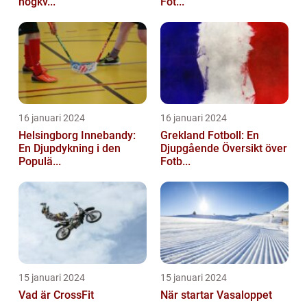
högkv...
Fot...
16 januari 2024
16 januari 2024
Helsingborg Innebandy:
Grekland Fotboll: En
En Djupdykning i den
Djupgående Översikt över
Populä...
Fotb...
15 januari 2024
15 januari 2024
Vad är CrossFit
När startar Vasaloppet