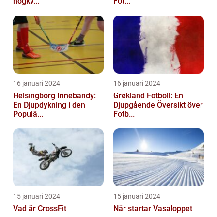
högkv...
Fot...
16 januari 2024
16 januari 2024
Helsingborg Innebandy:
Grekland Fotboll: En
En Djupdykning i den
Djupgående Översikt över
Populä...
Fotb...
15 januari 2024
15 januari 2024
Vad är CrossFit
När startar Vasaloppet