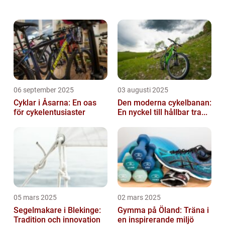
att utforska Djurgården innebandy i detalj,
inklusive en översikt över klubben,...
06 september 2025
03 augusti 2025
Cyklar i Åsarna: En oas
Den moderna cykelbanan:
för cykelentusiaster
En nyckel till hållbar tra...
05 mars 2025
02 mars 2025
Segelmakare i Blekinge:
Gymma på Öland: Träna i
Tradition och innovation
en inspirerande miljö