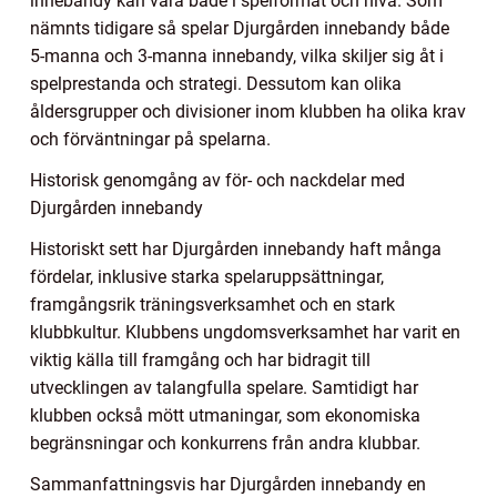
innebandy kan vara både i spelformat och nivå. Som
nämnts tidigare så spelar Djurgården innebandy både
5-manna och 3-manna innebandy, vilka skiljer sig åt i
spelprestanda och strategi. Dessutom kan olika
åldersgrupper och divisioner inom klubben ha olika krav
och förväntningar på spelarna.
Historisk genomgång av för- och nackdelar med
Djurgården innebandy
Historiskt sett har Djurgården innebandy haft många
fördelar, inklusive starka spelaruppsättningar,
framgångsrik träningsverksamhet och en stark
klubbkultur. Klubbens ungdomsverksamhet har varit en
viktig källa till framgång och har bidragit till
utvecklingen av talangfulla spelare. Samtidigt har
klubben också mött utmaningar, som ekonomiska
begränsningar och konkurrens från andra klubbar.
Sammanfattningsvis har Djurgården innebandy en