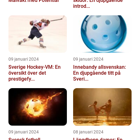
Målvakt med Potential
skidor: En djupgående
introd...
09 januari 2024
09 januari 2024
Sverige Hockey-VM: En
Innebandy allsvenskan:
översikt över det
En djupgående titt på
prestigefy...
Sveri...
09 januari 2024
08 januari 2024
Svensk fotboll
Längdhopp damer: En