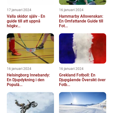
17 januari 2024
16 januari 2024
Valla skidor själv - En
Hammarby Allsvenskan:
guide till att uppnå
En Omfattande Guide till
högkv...
Fot...
16 januari 2024
16 januari 2024
Helsingborg Innebandy:
Grekland Fotboll: En
En Djupdykning i den
Djupgående Översikt över
Populä...
Fotb...