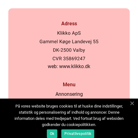
Adress
web:
www.klikko.dk
Menu
Annonsering
Om oss
På vores website bruges cookies til at huske dine indstillinger,
Cookies
statistik og personalisering af indhold og annoncer. Denne
information deles med tredjepart. Ved fortsat brug af websiden
Kontakta oss
godkender du cookiepolitikken.
Sitemap
Ok
Privatlivspolitik