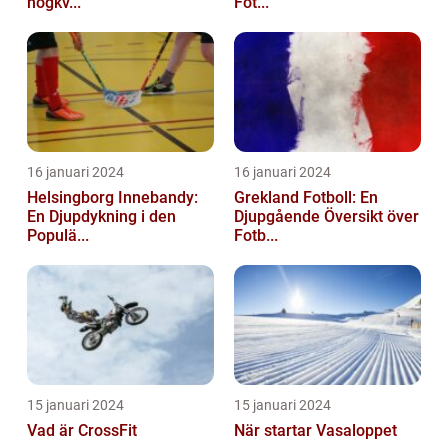
högkv...
Fot...
16 januari 2024
16 januari 2024
Helsingborg Innebandy:
Grekland Fotboll: En
En Djupdykning i den
Djupgående Översikt över
Populä...
Fotb...
15 januari 2024
15 januari 2024
Vad är CrossFit
När startar Vasaloppet