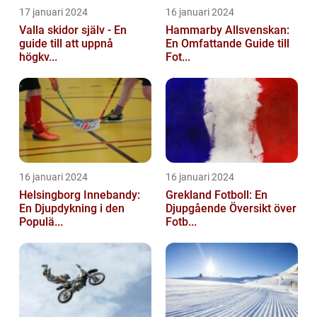
17 januari 2024
16 januari 2024
Valla skidor själv - En
Hammarby Allsvenskan:
guide till att uppnå
En Omfattande Guide till
högkv...
Fot...
16 januari 2024
16 januari 2024
Helsingborg Innebandy:
Grekland Fotboll: En
En Djupdykning i den
Djupgående Översikt över
Populä...
Fotb...