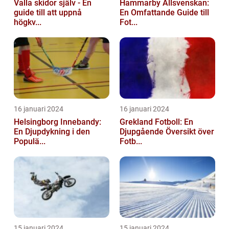
Valla skidor själv - En
Hammarby Allsvenskan:
guide till att uppnå
En Omfattande Guide till
högkv...
Fot...
16 januari 2024
16 januari 2024
Helsingborg Innebandy:
Grekland Fotboll: En
En Djupdykning i den
Djupgående Översikt över
Populä...
Fotb...
15 januari 2024
15 januari 2024