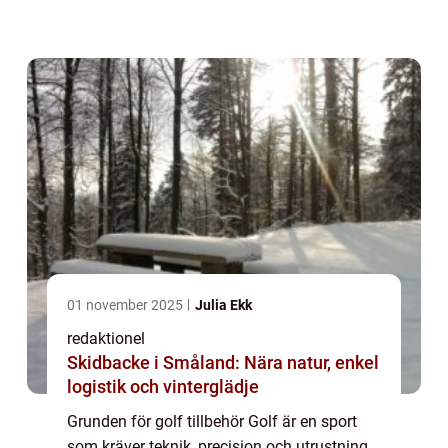
förbättra din spelupplevelse och hjälpa dig
att spela på toppnivå. Dessa tillbe...
01 november 2025
Julia Ekk
redaktionel
Skidbacke i Småland: Nära natur, enkel
logistik och vinterglädje
Grunden för golf tillbehör Golf är en sport
som kräver teknik, precision och utrustning.