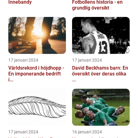
Innebandy
Fotbollens historia - en
grundlig översikt
17 januari 2024
17 januari 2024
Världsrekord i höjdhopp -
David Beckhams barn: En
En imponerande bedrift
översikt över deras olika
i...
...
17 januari 2024
16 januari 2024