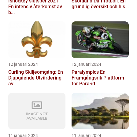
Ishockey slutspel 2021:
Skottland Damfotboll: En
En intensiv återkomst av
grundlig översikt och his...
b...
12 januari 2024
12 januari 2024
Curling Skiljeomgång: En
Paralympics En
Djupgående Utvärdering
Framgångsrik Plattform
av...
för Para-id...
11 januari 2024
11 januari 2024