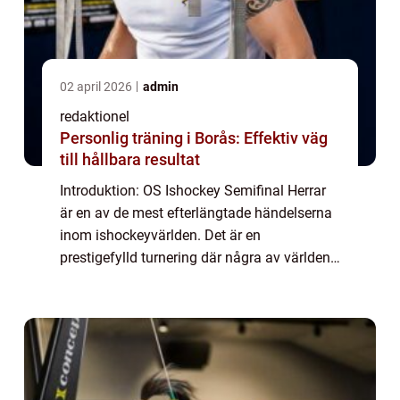
02 april 2026
admin
redaktionel
Personlig träning i Borås: Effektiv väg
till hållbara resultat
Introduktion: OS Ishockey Semifinal Herrar
är en av de mest efterlängtade händelserna
inom ishockeyvärlden. Det är en
prestigefylld turnering där några av världens
bästa ishockeyteam möts i ett mycket
intensivt och spännande spel. I denna artikel
kom...