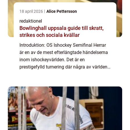
18 april 2026
Alice Pettersson
redaktionel
Bowlinghall uppsala guide till skratt,
strikes och sociala kvällar
Introduktion: OS Ishockey Semifinal Herrar
är en av de mest efterlängtade händelserna
inom ishockeyvärlden. Det är en
prestigefylld turnering där några av världens
bästa ishockeyteam möts i ett mycket
intensivt och spännande spel. I denna artikel
kom...