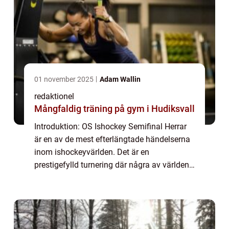
01 november 2025
Adam Wallin
redaktionel
Mångfaldig träning på gym i Hudiksvall
Introduktion: OS Ishockey Semifinal Herrar
är en av de mest efterlängtade händelserna
inom ishockeyvärlden. Det är en
prestigefylld turnering där några av världens
bästa ishockeyteam möts i ett mycket
intensivt och spännande spel. I denna artikel
kom...