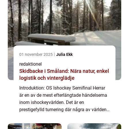
01 november 2025
Julia Ekk
redaktionel
Skidbacke i Småland: Nära natur, enkel
logistik och vinterglädje
Introduktion: OS Ishockey Semifinal Herrar
är en av de mest efterlängtade händelserna
inom ishockeyvärlden. Det är en
prestigefylld turnering där några av världens
bästa ishockeyteam möts i ett mycket
intensivt och spännande spel. I denna artikel