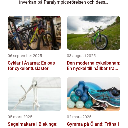
inverkan på Paralympics-rörelsen och dess
utveckling. Paralympics har blomstrat
genom både positiva och negativa
konsekvenser a...
06 september 2025
03 augusti 2025
Cyklar i Åsarna: En oas
Den moderna cykelbanan:
för cykelentusiaster
En nyckel till hållbar tra...
05 mars 2025
02 mars 2025
Segelmakare i Blekinge:
Gymma på Öland: Träna i