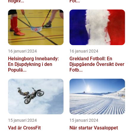
högkv...
Fot...
16 januari 2024
16 januari 2024
Helsingborg Innebandy:
Grekland Fotboll: En
En Djupdykning i den
Djupgående Översikt över
Populä...
Fotb...
15 januari 2024
15 januari 2024
Vad är CrossFit
När startar Vasaloppet