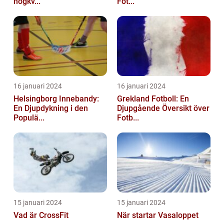
högkv...
Fot...
16 januari 2024
16 januari 2024
Helsingborg Innebandy:
Grekland Fotboll: En
En Djupdykning i den
Djupgående Översikt över
Populä...
Fotb...
15 januari 2024
15 januari 2024
Vad är CrossFit
När startar Vasaloppet