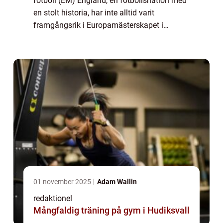
fotboll (EM) England, en fotbollsnation med
en stolt historia, har inte alltid varit
framgångsrik i Europamästerskapet i
fotboll. Trots att de har varit en av de starka
nationerna inom sporten, tog det d...
01 november 2025
Adam Wallin
redaktionel
Mångfaldig träning på gym i Hudiksvall