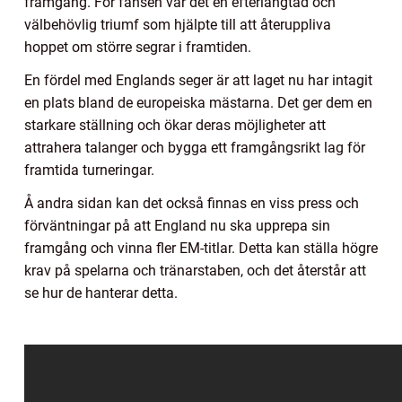
framgång. För fansen var det en efterlängtad och
välbehövlig triumf som hjälpte till att återuppliva
hoppet om större segrar i framtiden.
En fördel med Englands seger är att laget nu har intagit
en plats bland de europeiska mästarna. Det ger dem en
starkare ställning och ökar deras möjligheter att
attrahera talanger och bygga ett framgångsrikt lag för
framtida turneringar.
Å andra sidan kan det också finnas en viss press och
förväntningar på att England nu ska upprepa sin
framgång och vinna fler EM-titlar. Detta kan ställa högre
krav på spelarna och tränarstaben, och det återstår att
se hur de hanterar detta.