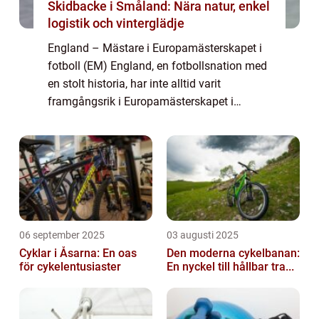
Skidbacke i Småland: Nära natur, enkel
logistik och vinterglädje
England – Mästare i Europamästerskapet i
fotboll (EM) England, en fotbollsnation med
en stolt historia, har inte alltid varit
framgångsrik i Europamästerskapet i
fotboll. Trots att de har varit en av de starka
nationerna inom sporten, tog det d...
06 september 2025
03 augusti 2025
Cyklar i Åsarna: En oas
Den moderna cykelbanan:
för cykelentusiaster
En nyckel till hållbar tra...