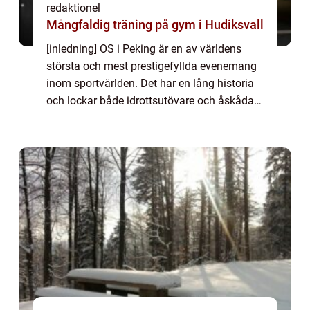
redaktionel
Mångfaldig träning på gym i Hudiksvall
[inledning] OS i Peking är en av världens
största och mest prestigefyllda evenemang
inom sportvärlden. Det har en lång historia
och lockar både idrottsutövare och åskådare
från hela världen. I denna artikel kommer vi
att ge en detaljerad översikt öve...