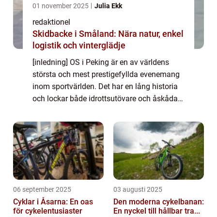
01 november 2025
Julia Ekk
redaktionel
Skidbacke i Småland: Nära natur, enkel
logistik och vinterglädje
[inledning] OS i Peking är en av världens
största och mest prestigefyllda evenemang
inom sportvärlden. Det har en lång historia
och lockar både idrottsutövare och åskådare
från hela världen. I denna artikel kommer vi
att ge en detaljerad översikt öve...
06 september 2025
03 augusti 2025
Cyklar i Åsarna: En oas
Den moderna cykelbanan:
för cykelentusiaster
En nyckel till hållbar tra...