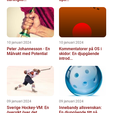
10 januari 2024
10 januari 2024
Peter Johannesson - En
Kommentatorer på OS i
Målvakt med Potential
skidor: En djupgående
introd...
09 januari 2024
09 januari 2024
Sverige Hockey-VM: En
Innebandy allsvenskan:
översikt över det
En djupgående titt på