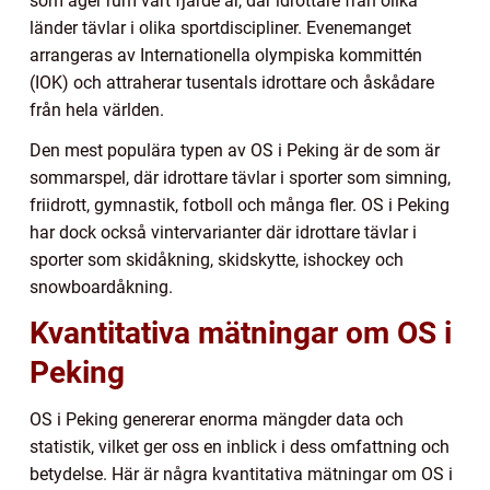
som äger rum vart fjärde år, där idrottare från olika
länder tävlar i olika sportdiscipliner. Evenemanget
arrangeras av Internationella olympiska kommittén
(IOK) och attraherar tusentals idrottare och åskådare
från hela världen.
Den mest populära typen av OS i Peking är de som är
sommarspel, där idrottare tävlar i sporter som simning,
friidrott, gymnastik, fotboll och många fler. OS i Peking
har dock också vintervarianter där idrottare tävlar i
sporter som skidåkning, skidskytte, ishockey och
snowboardåkning.
Kvantitativa mätningar om OS i
Peking
OS i Peking genererar enorma mängder data och
statistik, vilket ger oss en inblick i dess omfattning och
betydelse. Här är några kvantitativa mätningar om OS i