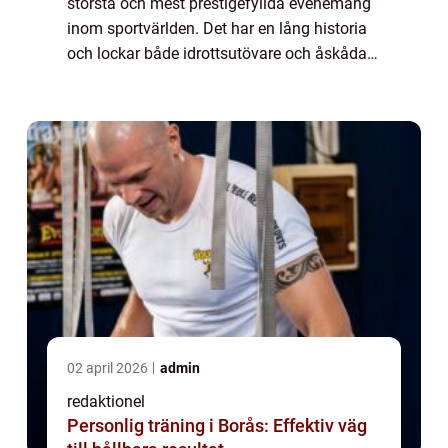
största och mest prestigefyllda evenemang
inom sportvärlden. Det har en lång historia
och lockar både idrottsutövare och åskådare
från hela världen. I denna artikel kommer vi
att ge en detaljerad översikt öve...
02 april 2026
admin
redaktionel
Personlig träning i Borås: Effektiv väg