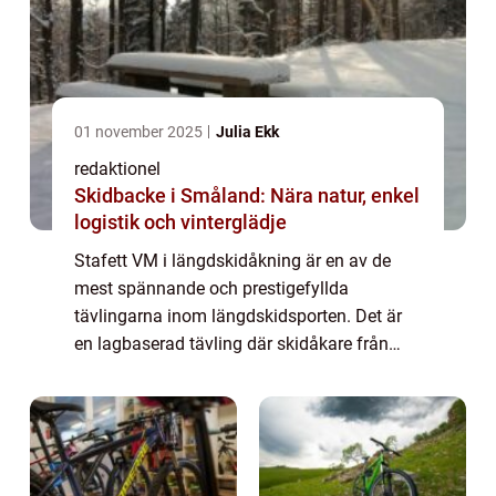
01 november 2025
Julia Ekk
redaktionel
Skidbacke i Småland: Nära natur, enkel
logistik och vinterglädje
Stafett VM i längdskidåkning är en av de
mest spännande och prestigefyllda
tävlingarna inom längdskidsporten. Det är
en lagbaserad tävling där skidåkare från
olika länder tävlar mot varandra i olika
distanser och tekniker. Under tävlingen
överförs en...