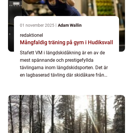
01 november 2025
Adam Wallin
redaktionel
Mångfaldig träning på gym i Hudiksvall
Stafett VM i längdskidåkning är en av de
mest spännande och prestigefyllda
tävlingarna inom längdskidsporten. Det är
en lagbaserad tävling där skidåkare från
olika länder tävlar mot varandra i olika
distanser och tekniker. Under tävlingen
överförs en...