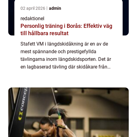
02 april 2026
admin
redaktionel
Personlig träning i Borås: Effektiv väg
till hållbara resultat
Stafett VM i längdskidåkning är en av de
mest spännande och prestigefyllda
tävlingarna inom längdskidsporten. Det är
en lagbaserad tävling där skidåkare från
olika länder tävlar mot varandra i olika
distanser och tekniker. Under tävlingen
överförs en...