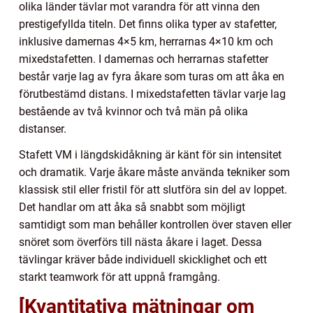
olika länder tävlar mot varandra för att vinna den
prestigefyllda titeln. Det finns olika typer av stafetter,
inklusive damernas 4×5 km, herrarnas 4×10 km och
mixedstafetten. I damernas och herrarnas stafetter
består varje lag av fyra åkare som turas om att åka en
förutbestämd distans. I mixedstafetten tävlar varje lag
bestående av två kvinnor och två män på olika
distanser.
Stafett VM i längdskidåkning är känt för sin intensitet
och dramatik. Varje åkare måste använda tekniker som
klassisk stil eller fristil för att slutföra sin del av loppet.
Det handlar om att åka så snabbt som möjligt
samtidigt som man behåller kontrollen över staven eller
snöret som överförs till nästa åkare i laget. Dessa
tävlingar kräver både individuell skicklighet och ett
starkt teamwork för att uppnå framgång.
[Kvantitativa mätningar om