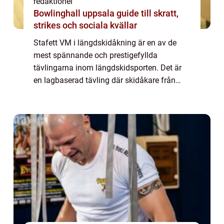
redaktionel
Bowlinghall uppsala guide till skratt,
strikes och sociala kvällar
Stafett VM i längdskidåkning är en av de
mest spännande och prestigefyllda
tävlingarna inom längdskidsporten. Det är
en lagbaserad tävling där skidåkare från
olika länder tävlar mot varandra i olika
distanser och tekniker. Under tävlingen
överförs en...