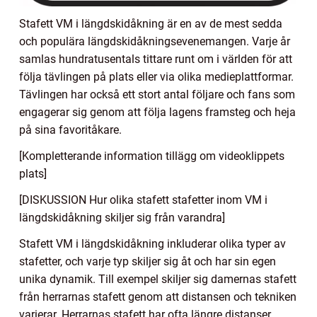
Stafett VM i längdskidåkning är en av de mest sedda
och populära längdskidåkningsevenemangen. Varje år
samlas hundratusentals tittare runt om i världen för att
följa tävlingen på plats eller via olika medieplattformar.
Tävlingen har också ett stort antal följare och fans som
engagerar sig genom att följa lagens framsteg och heja
på sina favoritåkare.
[Kompletterande information tillägg om videoklippets
plats]
[DISKUSSION Hur olika stafett stafetter inom VM i
längdskidåkning skiljer sig från varandra]
Stafett VM i längdskidåkning inkluderar olika typer av
stafetter, och varje typ skiljer sig åt och har sin egen
unika dynamik. Till exempel skiljer sig damernas stafett
från herrarnas stafett genom att distansen och tekniken
varierar. Herrarnas stafett har ofta längre distanser,