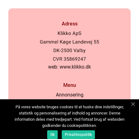
Adress
web:
www.klikko.dk
Menu
Annonsering
Om oss
På vores website bruges cookies til at huske dine indstillinger,
Cookies
statistik og personalisering af indhold og annoncer. Denne
information deles med tredjepart. Ved fortsat brug af websiden
Kontakta oss
godkender du cookiepolitikken.
Sitemap
Ok
Privatlivspolitik