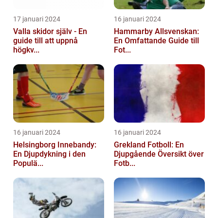
17 januari 2024
16 januari 2024
Valla skidor själv - En
Hammarby Allsvenskan:
guide till att uppnå
En Omfattande Guide till
högkv...
Fot...
16 januari 2024
16 januari 2024
Helsingborg Innebandy:
Grekland Fotboll: En
En Djupdykning i den
Djupgående Översikt över
Populä...
Fotb...