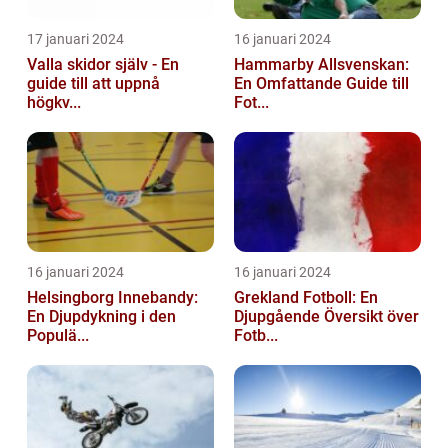
17 januari 2024
16 januari 2024
Valla skidor själv - En
Hammarby Allsvenskan:
guide till att uppnå
En Omfattande Guide till
högkv...
Fot...
16 januari 2024
16 januari 2024
Helsingborg Innebandy:
Grekland Fotboll: En
En Djupdykning i den
Djupgående Översikt över
Populä...
Fotb...