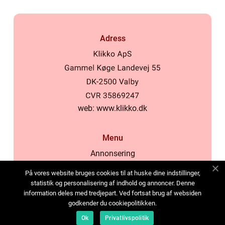
Adress
web:
www.klikko.dk
Menu
Annonsering
Om oss
På vores website bruges cookies til at huske dine indstillinger,
Cookies
statistik og personalisering af indhold og annoncer. Denne
information deles med tredjepart. Ved fortsat brug af websiden
Kontakta oss
godkender du cookiepolitikken.
Sitemap
Ok
Privatlivspolitik