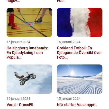
högkv...
Fot...
16 januari 2024
16 januari 2024
Helsingborg Innebandy:
Grekland Fotboll: En
En Djupdykning i den
Djupgående Översikt över
Populä...
Fotb...
15 januari 2024
15 januari 2024
Vad är CrossFit
När startar Vasaloppet