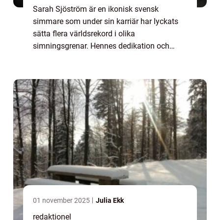
Sarah Sjöström är en ikonisk svensk
simmare som under sin karriär har lyckats
sätta flera världsrekord i olika
simningsgrenar. Hennes dedikation och
exceptionella talang har gjort henne till en
av de mest framstående simmarna genom
tiderna. I denna a...
01 november 2025
Julia Ekk
redaktionel