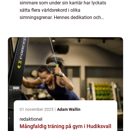
simmare som under sin karriär har lyckats
sätta flera världsrekord i olika
simningsgrenar. Hennes dedikation och
exceptionella talang har gjort henne till en
av de mest framstående simmarna genom
tiderna. I denna a...
01 november 2025
Adam Wallin
redaktionel
Mångfaldig träning på gym i Hudiksvall