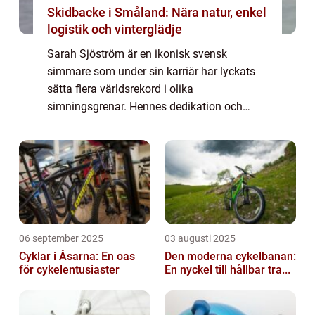
Skidbacke i Småland: Nära natur, enkel
logistik och vinterglädje
Sarah Sjöström är en ikonisk svensk
simmare som under sin karriär har lyckats
sätta flera världsrekord i olika
simningsgrenar. Hennes dedikation och
exceptionella talang har gjort henne till en
av de mest framstående simmarna genom
tiderna. I denna a...
06 september 2025
03 augusti 2025
Cyklar i Åsarna: En oas
Den moderna cykelbanan:
för cykelentusiaster
En nyckel till hållbar tra...