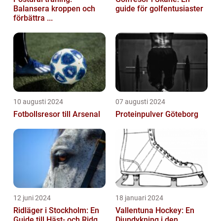
Balansera kroppen och
guide för golfentusiaster
förbättra ...
10 augusti 2024
07 augusti 2024
Fotbollsresor till Arsenal
Proteinpulver Göteborg
12 juni 2024
18 januari 2024
Ridläger i Stockholm: En
Vallentuna Hockey: En
Guide till Häst- och Ridg...
Djupdykning i den