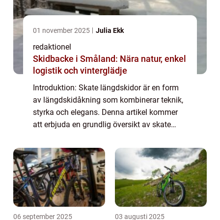
01 november 2025
Julia Ekk
redaktionel
Skidbacke i Småland: Nära natur, enkel
logistik och vinterglädje
Introduktion: Skate längdskidor är en form
av längdskidåkning som kombinerar teknik,
styrka och elegans. Denna artikel kommer
att erbjuda en grundlig översikt av skate
längdskidor och utforska dess olika
aspekter, inklusive dess definition, typer, po...
06 september 2025
03 augusti 2025