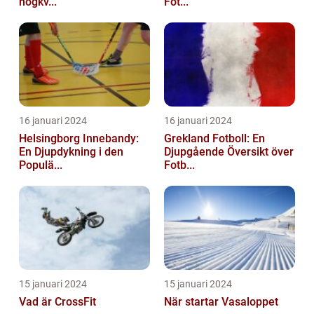
högkv...
Fot...
16 januari 2024
16 januari 2024
Helsingborg Innebandy:
Grekland Fotboll: En
En Djupdykning i den
Djupgående Översikt över
Populä...
Fotb...
15 januari 2024
15 januari 2024
Vad är CrossFit
När startar Vasaloppet