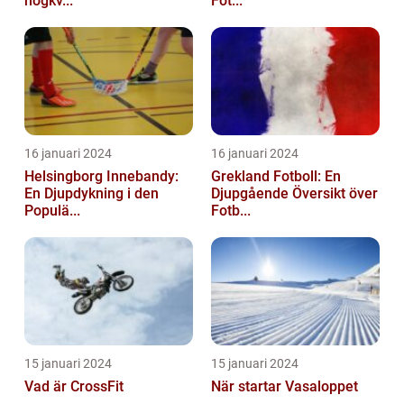
högkv...
Fot...
16 januari 2024
16 januari 2024
Helsingborg Innebandy:
Grekland Fotboll: En
En Djupdykning i den
Djupgående Översikt över
Populä...
Fotb...
15 januari 2024
15 januari 2024
Vad är CrossFit
När startar Vasaloppet