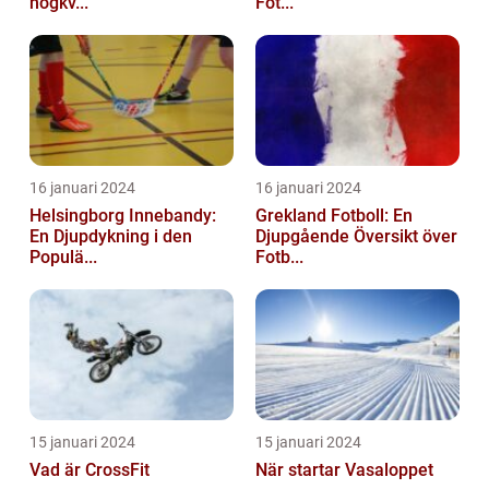
högkv...
Fot...
16 januari 2024
16 januari 2024
Helsingborg Innebandy:
Grekland Fotboll: En
En Djupdykning i den
Djupgående Översikt över
Populä...
Fotb...
15 januari 2024
15 januari 2024
Vad är CrossFit
När startar Vasaloppet