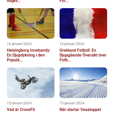
högkv...
Fot...
16 januari 2024
16 januari 2024
Helsingborg Innebandy:
Grekland Fotboll: En
En Djupdykning i den
Djupgående Översikt över
Populä...
Fotb...
15 januari 2024
15 januari 2024
Vad är CrossFit
När startar Vasaloppet