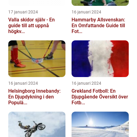
17 januari 2024
16 januari 2024
Valla skidor själv - En
Hammarby Allsvenskan:
guide till att uppnå
En Omfattande Guide till
högkv...
Fot...
16 januari 2024
16 januari 2024
Helsingborg Innebandy:
Grekland Fotboll: En
En Djupdykning i den
Djupgående Översikt över
Populä...
Fotb...