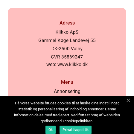
Adress
web:
www.klikko.dk
Menu
Annonsering
Om oss
På vores website bruges cookies til at huske dine indstillinger,
Cookies
statistik og personalisering af indhold og annoncer. Denne
information deles med tredjepart. Ved fortsat brug af websiden
Kontakta oss
godkender du cookiepolitikken.
Sitemap
Ok
Privatlivspolitik