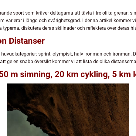
de sport som kräver deltagarna att tävla i tre olika grenar: sim
m varierar i längd och svårighetsgrad. I denna artikel kommer vi 
ka typerna, diskutera deras skillnader och reflektera över deras hi
on Distanser
ra huvudkategorier: sprint, olympisk, halv ironman och ironman. D
att ge en snabb översikt kommer vi att lista de olika distansern
(750 m simning, 20 km cykling, 5 km 