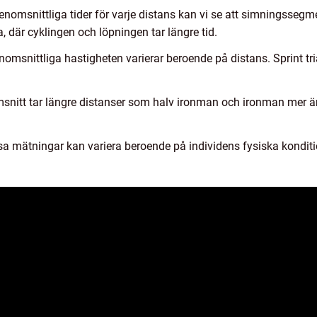
omsnittliga tider för varje distans kan vi se att simningssegmente
 där cyklingen och löpningen tar längre tid.
omsnittliga hastigheten varierar beroende på distans. Sprint tr
msnitt tar längre distanser som halv ironman och ironman mer än 
ssa mätningar kan variera beroende på individens fysiska konditi