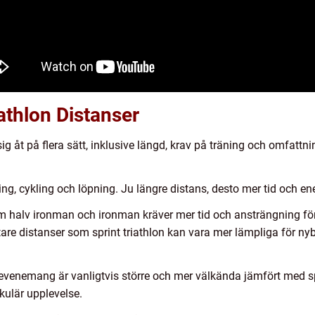
athlon Distanser
 sig åt på flera sätt, inklusive längd, krav på träning och omfat
:
ng, cykling och löpning. Ju längre distans, desto mer tid och ener
m halv ironman och ironman kräver mer tid och ansträngning för a
are distanser som sprint triathlon kan vara mer lämpliga för nybö
nemang är vanligtvis större och mer välkända jämfört med sprin
kulär upplevelse.