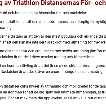
 av Triathlon Distansernas För- oc
r tid och har sina egna historiska för- och nackdelar:
rint triathlon är att den är snabb, intensiv och lämplig för nybö
tmaning.
 denna distans är att den är den mest populära och erkända dis
 är att den kanske inte ger tillräckligt med utmaning för mer erfa
a distans är att den erbjuder en mer seriös utmaning jämfört 
ckdelen är att det kräver mycket träning och förberedelse.
i en Ironman tävling är att det är en av de största utmaningarna
. Nackdelen är att det kräver en enorm mängd tid och ansträngnin
 distanser olika nivåer av utmaning och möjligheter för deltaga
ller en Ironman för att ge dig själv den ultimata utmaningen, är t
are. För att maximera din upplevelse, se till att välja rätt dist