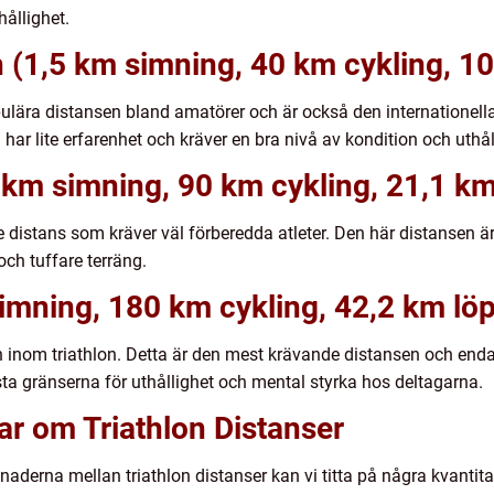
hållighet.
n (1,5 km simning, 40 km cykling, 1
lära distansen bland amatörer och är också den internationella 
ar lite erfarenhet och kräver en bra nivå av kondition och uthål
 km simning, 90 km cykling, 21,1 km
stans som kräver väl förberedda atleter. Den här distansen är fö
ch tuffare terräng.
imning, 180 km cykling, 42,2 km löp
inom triathlon. Detta är den mest krävande distansen och endas
sta gränserna för uthållighet och mental styrka hos deltagarna.
ar om Triathlon Distanser
illnaderna mellan triathlon distanser kan vi titta på några kvant