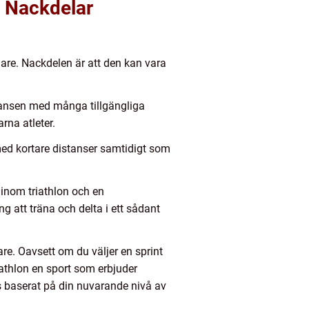
h Nackdelar
rjare. Nackdelen är att den kan vara
tansen med många tillgängliga
rna atleter.
med kortare distanser samtidigt som
 inom triathlon och en
g att träna och delta i ett sådant
re. Oavsett om du väljer en sprint
riathlon en sport som erbjuder
ans baserat på din nuvarande nivå av