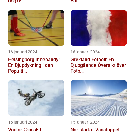
högkv...
Fot...
16 januari 2024
16 januari 2024
Helsingborg Innebandy:
Grekland Fotboll: En
En Djupdykning i den
Djupgående Översikt över
Populä...
Fotb...
15 januari 2024
15 januari 2024
Vad är CrossFit
När startar Vasaloppet