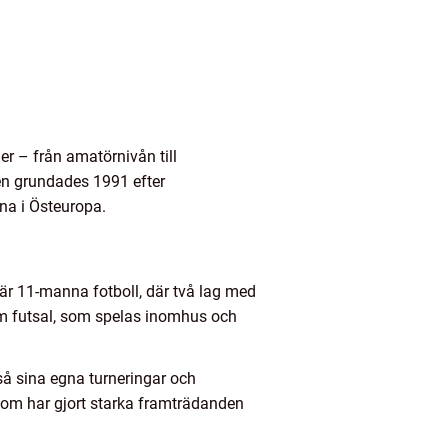
er – från amatörnivån till
Den grundades 1991 efter
rna i Östeuropa.
 är 11-manna fotboll, där två lag med
som futsal, som spelas inomhus och
så sina egna turneringar och
som har gjort starka framträdanden