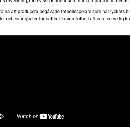
s utveckling, med vissa klubbar som har kämpat för att behålla
raina att producera begåvade fotbollsspelare som har lyckats bl
der och svårigheter fortsätter Ukraina fotboll att vara en viktig ku