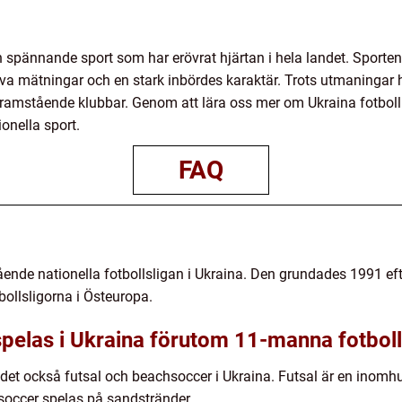
 spännande sport som har erövrat hjärtan i hela landet. Sporten ha
iva mätningar och en stark inbördes karaktär. Trots utmaningar h
framstående klubbar. Genom att lära oss mer om Ukraina fotboll
onella sport.
FAQ
ende nationella fotbollsligan i Ukraina. Den grundades 1991 eft
bollsligorna i Östeuropa.
 spelas i Ukraina förutom 11-manna fotbol
et också futsal och beachsoccer i Ukraina. Futsal är en inomh
occer spelas på sandstränder.