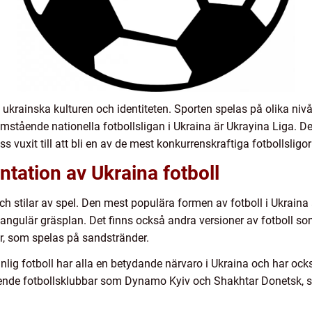
n ukrainska kulturen och identiteten. Sporten spelas på olika nivå
ramstående nationella fotbollsligan i Ukraina är Ukrayina Liga. 
 vuxit till att bli en av de mest konkurrenskraftiga fotbollsligo
tation av Ukraina fotboll
och stilar av spel. Den mest populära formen av fotboll i Ukraina
ktangulär gräsplan. Det finns också andra versioner av fotboll 
r, som spelas på sandstränder.
nlig fotboll har alla en betydande närvaro i Ukraina och har ock
ående fotbollsklubbar som Dynamo Kyiv och Shakhtar Donetsk, 