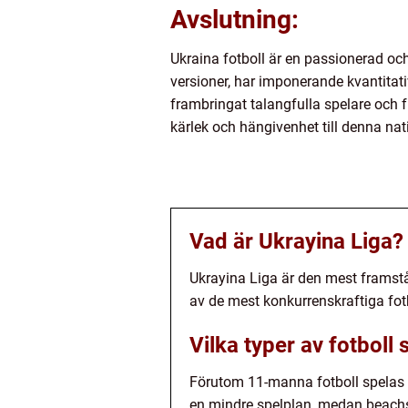
Avslutning:
Ukraina fotboll är en passionerad och
versioner, har imponerande kvantitat
frambringat talangfulla spelare och 
kärlek och hängivenhet till denna nati
Vad är Ukrayina Liga?
Ukrayina Liga är den mest framstå
av de mest konkurrenskraftiga fot
Vilka typer av fotboll
Förutom 11-manna fotboll spelas d
en mindre spelplan, medan beachs