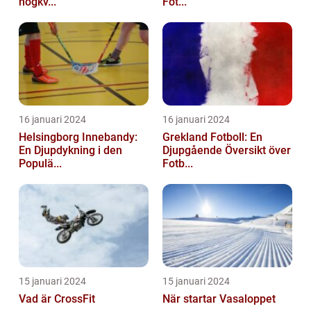
högkv...
Fot...
16 januari 2024
16 januari 2024
Helsingborg Innebandy:
Grekland Fotboll: En
En Djupdykning i den
Djupgående Översikt över
Populä...
Fotb...
15 januari 2024
15 januari 2024
Vad är CrossFit
När startar Vasaloppet