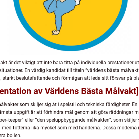
kt är det viktigt att inte bara titta på individuella prestationer
 situationer. En värdig kandidat till titeln ”världens bästa målv
, starkt beslutsfattande och förmågan att leda sitt försvar på pl
entation av Världens Bästa Målvakt]
målvakter som skiljer sig åt i spelstil och tekniska färdigheter.
främsta uppgift är att förhindra mål genom att göra räddningar m
r-keeper” eller ”den speluppbyggande målvakten”, som skiljer si
 med fötterna lika mycket som med händerna. Dessa moderna mål
ra bollen.