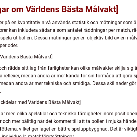
gar om Världens Bästa Målvakt]
 på en kvantitativ nivå används statistik och mätningar som är
torer kan inkludera sådana som antalet räddningar per match, räd
t spela ut bollen. Dessa mätningar ger en objektiv bild av en 
perioder.
 Världens Bästa Målvakt]
h rädda sitt lag från farligheter kan olika målvakter skilja sig åt
a reflexer, medan andra är mer kända för sin förmåga att göra s
medan andra är mer tekniska och smidiga. Dessa skillnader gör v
.
ackdelar med Världens Bästa Målvakt]
r med olika spelstilar och tekniska färdigheter inom positionen di
er och mer pålitlig när det kommer till att ta bollen i mjuka hä
tterna, vilket ger laget en bättre speluppbyggnad. Det är viktigt
h individuella matchförutsättningar.