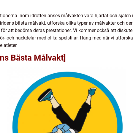
onerna inom idrotten anses målvakten vara hjärtat och själen i e
världens bästa målvakt, utforska olika typer av målvakter och de
ör att bedöma deras prestationer. Vi kommer också att diskuter
ör- och nackdelar med olika spelstilar. Häng med när vi utforsk
atleter.
ens Bästa Målvakt]