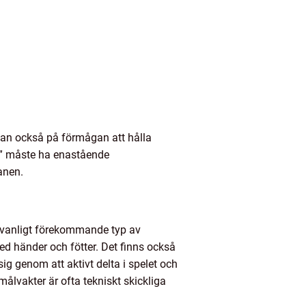
 utan också på förmågan att hålla
akt” måste ha enastående
anen.
 En vanligt förekommande typ av
ed händer och fötter. Det finns också
g genom att aktivt delta i spelet och
vakter är ofta tekniskt skickliga