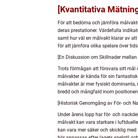
[Kvantitativa Mätnin
För att bedöma och jämföra målvakter
deras prestationer. Värdefulla indika
samt hur väl en målvakt klarar av at
för att jämföra olika spelare över tids
[En Diskussion om Skillnader mellan
Trots förmågan att försvara sitt mål oc
målvakter är kända för sin fantastisk
målvakter är mer fysiskt dominanta, 
bredd och mångfald inom positionen
[Historisk Genomgång av För- och N
Under årens lopp har för- och nackdela
målvakt kan vara starkare i luftduell
kan vara mer säker och skicklig med fö
bör anpassas efter lagets spelstil oc