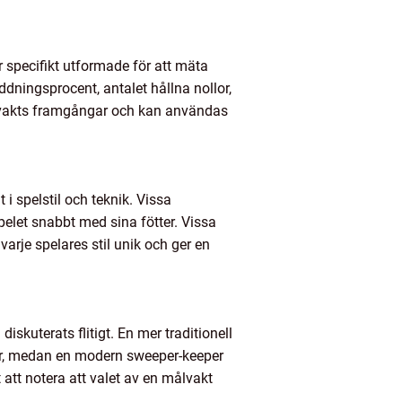
 specifikt utformade för att mäta
dningsprocent, antalet hållna nollor,
målvakts framgångar och kan användas
 i spelstil och teknik. Vissa
pelet snabbt med sina fötter. Vissa
arje spelares stil unik och ger en
skuterats flitigt. En mer traditionell
nder, medan en modern sweeper-keeper
 att notera att valet av en målvakt