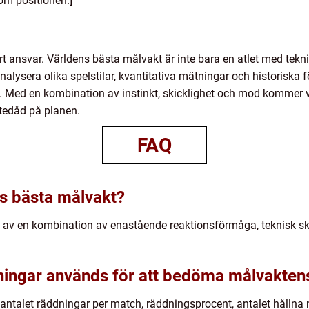
nom positionen.]
ort ansvar. Världens bästa målvakt är inte bara en atlet med tekn
analysera olika spelstilar, kvantitativa mätningar och historiska f
n. Med en kombination av instinkt, skicklighet och mod kommer v
ltedåd på planen.
FAQ
ns bästa målvakt?
 av en kombination av enastående reaktionsförmåga, teknisk skic
tningar används för att bedöma målvakten
 antalet räddningar per match, räddningsprocent, antalet hållna 