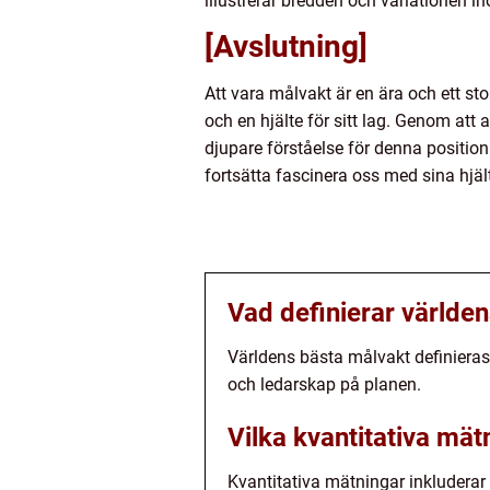
illustrerar bredden och variationen i
[Avslutning]
Att vara målvakt är en ära och ett st
och en hjälte för sitt lag. Genom att 
djupare förståelse för denna positio
fortsätta fascinera oss med sina hjä
Vad definierar världe
Världens bästa målvakt definieras
och ledarskap på planen.
Vilka kvantitativa mä
Kvantitativa mätningar inkluderar