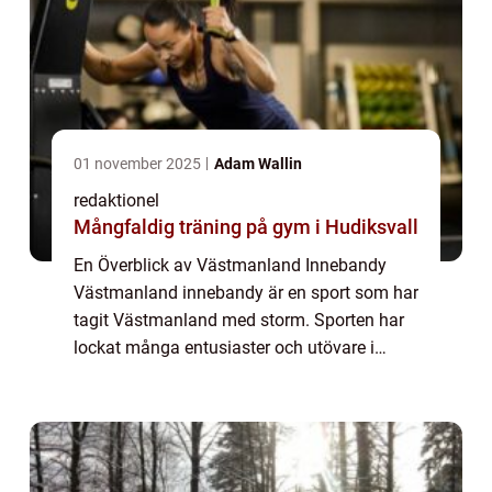
01 november 2025
Adam Wallin
redaktionel
Mångfaldig träning på gym i Hudiksvall
En Överblick av Västmanland Innebandy
Västmanland innebandy är en sport som har
tagit Västmanland med storm. Sporten har
lockat många entusiaster och utövare i
regionen och blivit en viktig del av den
lokala idrottskulturen. I denna artikel
kommer vi...