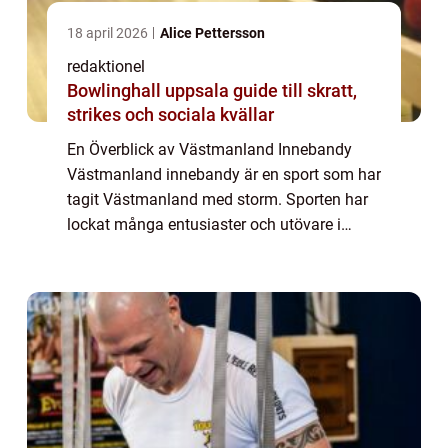
18 april 2026
Alice Pettersson
redaktionel
Bowlinghall uppsala guide till skratt,
strikes och sociala kvällar
En Överblick av Västmanland Innebandy
Västmanland innebandy är en sport som har
tagit Västmanland med storm. Sporten har
lockat många entusiaster och utövare i
regionen och blivit en viktig del av den
lokala idrottskulturen. I denna artikel
kommer vi...