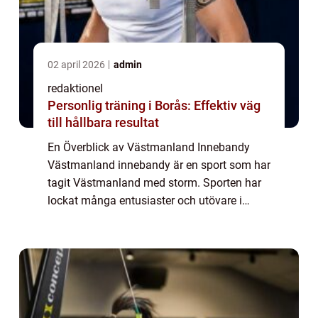
02 april 2026
admin
redaktionel
Personlig träning i Borås: Effektiv väg
till hållbara resultat
En Överblick av Västmanland Innebandy
Västmanland innebandy är en sport som har
tagit Västmanland med storm. Sporten har
lockat många entusiaster och utövare i
regionen och blivit en viktig del av den
lokala idrottskulturen. I denna artikel
kommer vi...