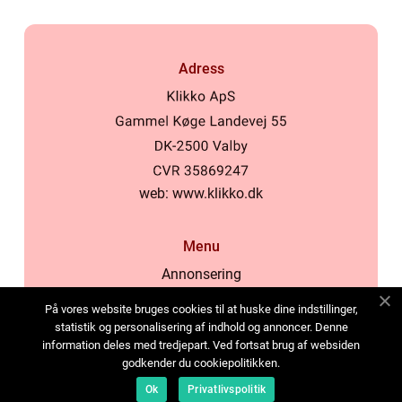
Adress
web:
www.klikko.dk
Menu
Annonsering
Om oss
På vores website bruges cookies til at huske dine indstillinger,
Cookies
statistik og personalisering af indhold og annoncer. Denne
information deles med tredjepart. Ved fortsat brug af websiden
Kontakta oss
godkender du cookiepolitikken.
Sitemap
Ok
Privatlivspolitik