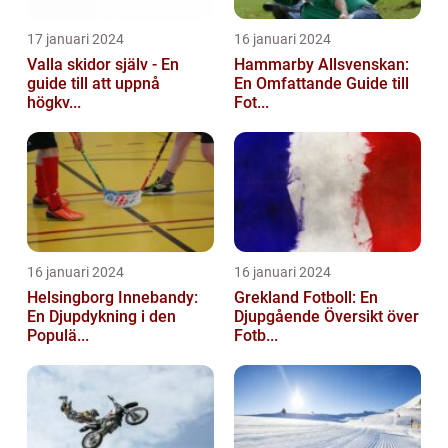
17 januari 2024
16 januari 2024
Valla skidor själv - En
Hammarby Allsvenskan:
guide till att uppnå
En Omfattande Guide till
högkv...
Fot...
16 januari 2024
16 januari 2024
Helsingborg Innebandy:
Grekland Fotboll: En
En Djupdykning i den
Djupgående Översikt över
Populä...
Fotb...